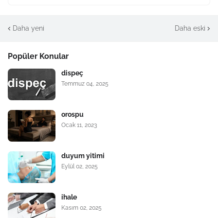
Daha yeni
Daha eski
Popüler Konular
dispeç
Temmuz 04, 2025
orospu
Ocak 11, 2023
duyum yitimi
Eylül 02, 2025
ihale
Kasım 02, 2025