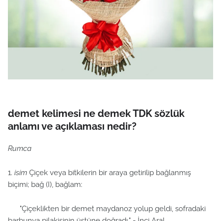
demet kelimesi ne demek TDK sözlük
anlamı ve açıklaması nedir?
Rumca
1.
isim
Çiçek veya bitkilerin bir araya getirilip bağlanmış
biçimi; bağ (I), bağlam:
"Çiçeklikten bir demet maydanoz yolup geldi, sofradaki
barbunya pilakisinin üstüne doğradı." - İnci Aral