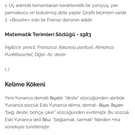
1. Üç adımda tamamlanan karakteristik bir yürüyüş; yarı
parmakucu ve bükülmüş dizle yapılır. Çeşitli biçimleri vardır.
2. «Bourée» eski bir Fransız dansının adıdır.
Matematik Terimleri Sözlüğü - 1983
İngilizce: pencil, Fransızca: faisceau pontuel, Almanca:
Punktbüschel, Diğer: Az. deste
(…)
Kelime Kökeni
Yeni Yunanca demáti δεμάτι "deste" sözcüğünden alıntıdır.
Yunanca sözcük Eski Yunanca déma, demat- δέμα, δεματ-
"bağ, deste, bohça, çıkın" sözcüğünden evrilmiştir. Bu sözcük
Eski Yunanca déō δέω "bağlamak, sarmak" fiilinden +ma
sonekiyle türetilmiştir.