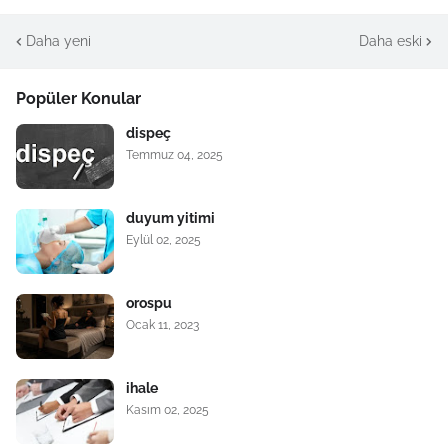
Daha yeni
Daha eski
Popüler Konular
dispeç
Temmuz 04, 2025
duyum yitimi
Eylül 02, 2025
orospu
Ocak 11, 2023
ihale
Kasım 02, 2025