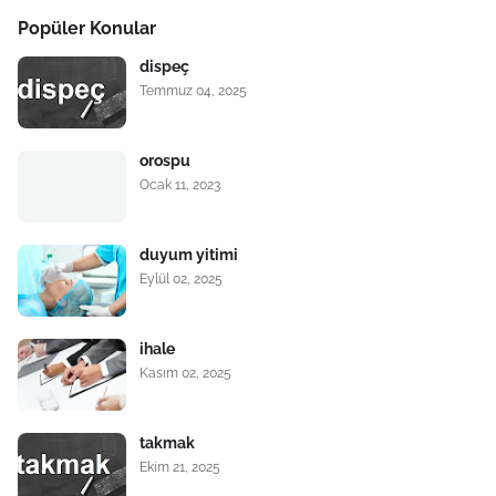
Popüler Konular
dispeç
Temmuz 04, 2025
orospu
Ocak 11, 2023
duyum yitimi
Eylül 02, 2025
ihale
Kasım 02, 2025
takmak
Ekim 21, 2025