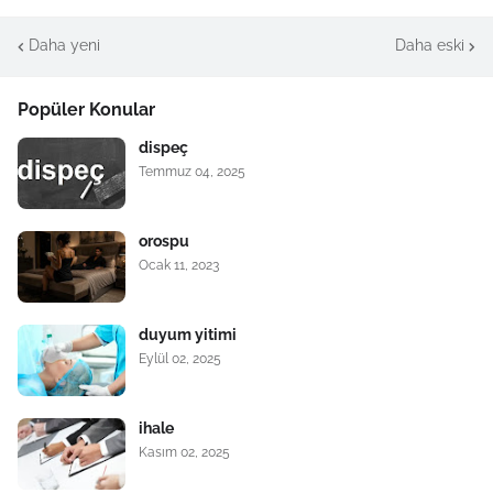
Daha yeni
Daha eski
Popüler Konular
dispeç
Temmuz 04, 2025
orospu
Ocak 11, 2023
duyum yitimi
Eylül 02, 2025
ihale
Kasım 02, 2025