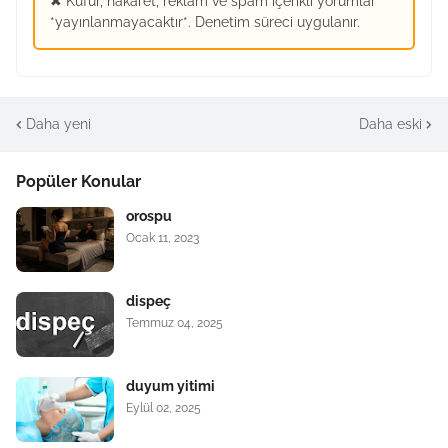
✖ Küfür, hakaret, reklam ve spam içerikli yorumlar
*yayınlanmayacaktır*. Denetim süreci uygulanır.
Daha yeni
Daha eski
Popüler Konular
orospu
Ocak 11, 2023
dispeç
Temmuz 04, 2025
duyum yitimi
Eylül 02, 2025