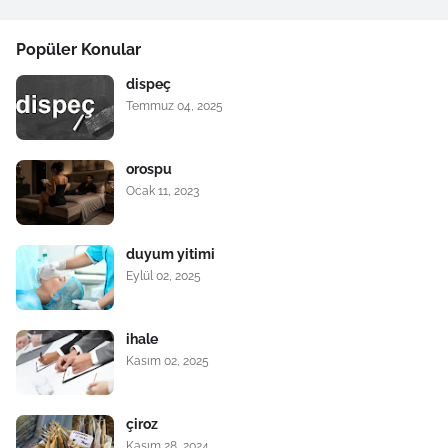
Popüler Konular
dispeç
Temmuz 04, 2025
orospu
Ocak 11, 2023
duyum yitimi
Eylül 02, 2025
ihale
Kasım 02, 2025
çiroz
Kasım 28, 2024