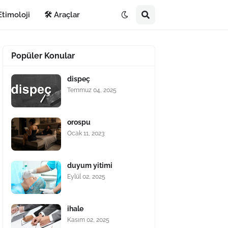
Etimoloji
🛠️ Araçlar
Popüler Konular
dispeç
Temmuz 04, 2025
orospu
Ocak 11, 2023
duyum yitimi
Eylül 02, 2025
ihale
Kasım 02, 2025