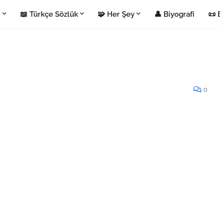
i
📖 Türkçe Sözlük
🧩 Her Şey
👤 Biyografi
📜 
0