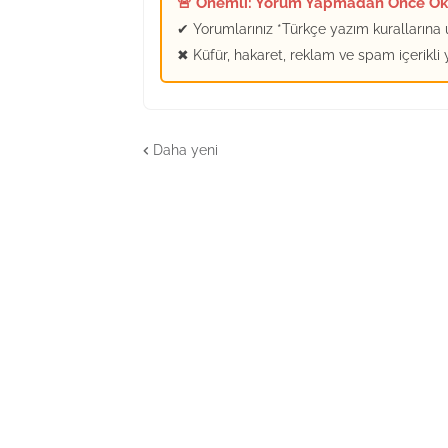
🚨 Önemli: Yorum Yapmadan Önce O
✔ Yorumlarınız *Türkçe yazım kurallarına u
✖ Küfür, hakaret, reklam ve spam içerikli
Daha yeni