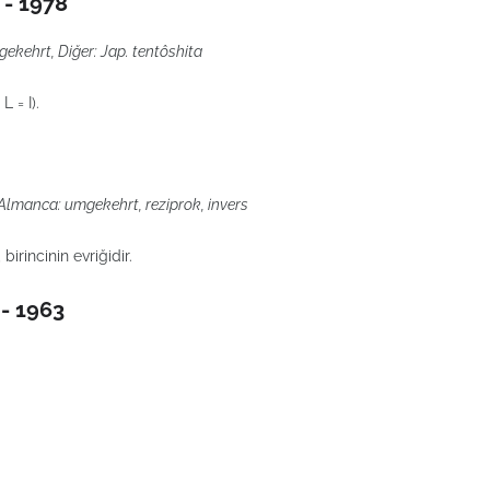
 - 1978
gekehrt, Diğer: Jap. tentôshita
L = I).
e, Almanca: umgekehrt, reziprok, invers
birincinin evriğidir.
 - 1963