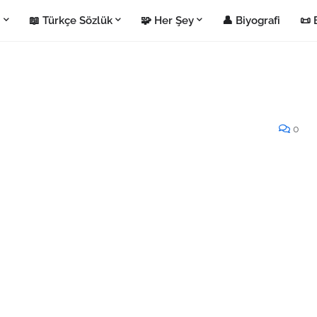
i
📖 Türkçe Sözlük
🧩 Her Şey
👤 Biyografi
📜 
0