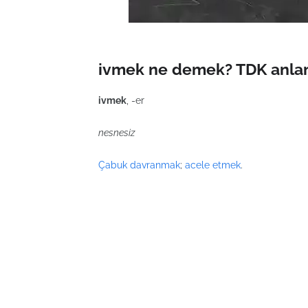
ivmek ne demek? TDK anlam
ivmek
, -er
nesnesiz
Çabuk
davranmak
;
acele etmek
.