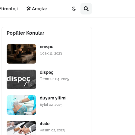
Etimoloji
🛠️ Araçlar
Popüler Konular
orospu
Ocak 11, 2023
dispeç
Temmuz 04, 2025
duyum yitimi
Eylül 02, 2025
ihale
Kasım 02, 2025