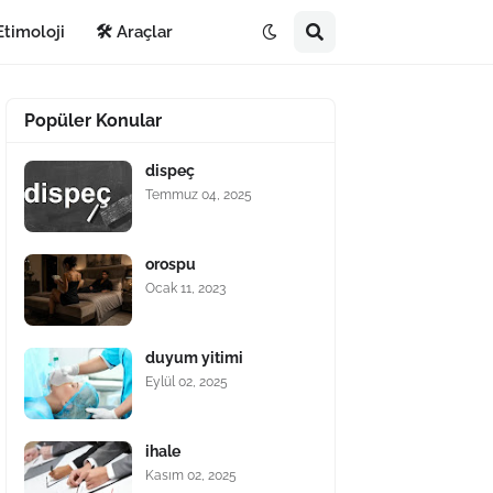
Etimoloji
🛠️ Araçlar
Popüler Konular
dispeç
Temmuz 04, 2025
orospu
Ocak 11, 2023
duyum yitimi
Eylül 02, 2025
ihale
Kasım 02, 2025