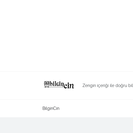
Zengin içeriği ile doğru bi
BilginCin