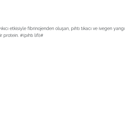
kıcı etkisiyle fibrinojenden oluşan, pıhtı tıkacı ve ivegen yangı
rotein. #(pıhtı lifi)#