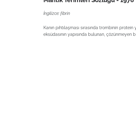
Mantık Terimleri Sözlüğü - 1976
İngilizce: fibrin
Kanın pıhtılaşması sırasında trombinin protein yı
eksüdasının yapısında bulunan, çözünmeyen bir p