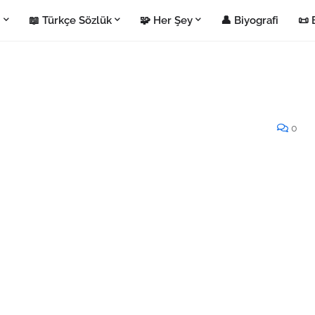
i
📖 Türkçe Sözlük
🧩 Her Şey
👤 Biyografi
📜 
0