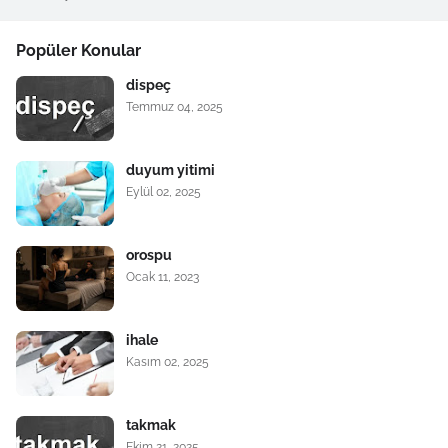
Popüler Konular
dispeç
Temmuz 04, 2025
duyum yitimi
Eylül 02, 2025
orospu
Ocak 11, 2023
ihale
Kasım 02, 2025
takmak
Ekim 21, 2025