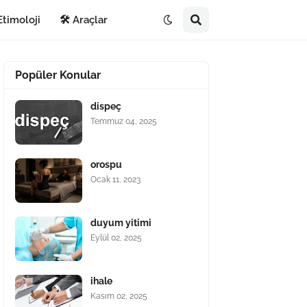
Etimoloji
🛠️ Araçlar
Popüler Konular
dispeç
Temmuz 04, 2025
orospu
Ocak 11, 2023
duyum yitimi
Eylül 02, 2025
ihale
Kasım 02, 2025