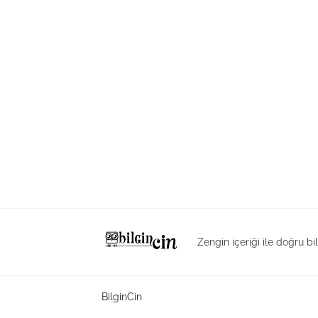
Zengin içeriği ile doğru bi
BilginCin