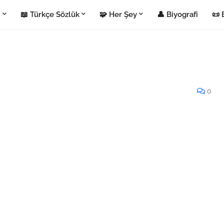
i
📖 Türkçe Sözlük
🧩 Her Şey
👤 Biyografi
📜 
0