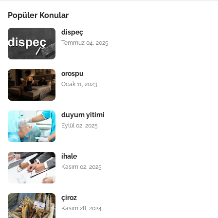
Popüler Konular
dispeç
Temmuz 04, 2025
orospu
Ocak 11, 2023
duyum yitimi
Eylül 02, 2025
ihale
Kasım 02, 2025
çiroz
Kasım 28, 2024