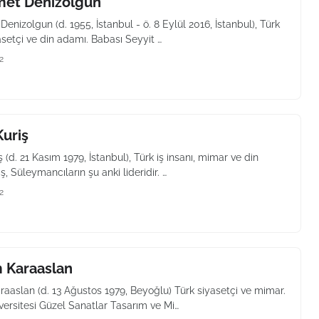
met Denizolgun
Denizolgun (d. 1955, İstanbul - ö. 8 Eylül 2016, İstanbul), Türk
setçi ve din adamı. Babası Seyyit …
2
Kuriş
ş (d. 21 Kasım 1979, İstanbul), Türk iş insanı, mimar ve din
ş, Süleymancıların şu anki lideridir. …
2
 Karaaslan
aaslan (d. 13 Ağustos 1979, Beyoğlu) Türk siyasetçi ve mimar.
versitesi Güzel Sanatlar Tasarım ve Mi…