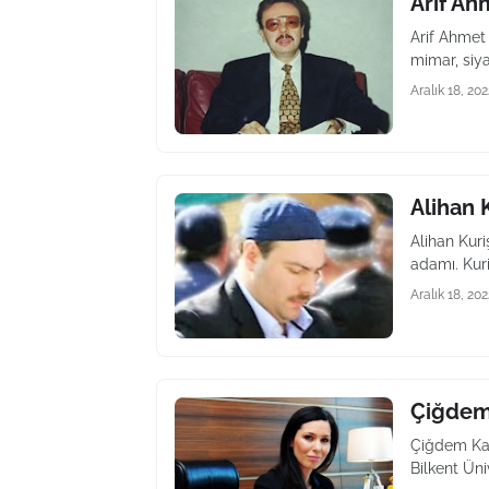
Arif Ah
Arif Ahmet 
mimar, siya
Aralık 18, 202
Alihan 
Alihan Kuri
adamı. Kuri
Aralık 18, 202
Çiğdem
Çiğdem Kar
Bilkent Üni