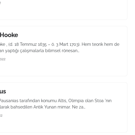
2
 Hooke
ke , (d. 18 Temmuz 1635 – ö. 3 Mart 1703). Hem teorik hem de
an yaptığı çalışmalarla bilimsel rönesan…
2022
us
ausanias tarafından konumu Altis, Olimpia olan Stoa 'nın
larak bahsedilen Antik Yunan mimar. Ne za…
22