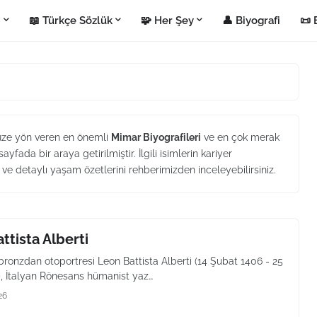
i
📖 Türkçe Sözlük
🧩 Her Şey
👤 Biyografi
📜 
nüze yön veren en önemli
Mimar Biyografileri
ve en çok merak
ayfada bir araya getirilmiştir. İlgili isimlerin kariyer
i ve detaylı yaşam özetlerini rehberimizden inceleyebilirsiniz.
ttista Alberti
 bronzdan otoportresi Leon Battista Alberti (14 Şubat 1406 - 25
), İtalyan Rönesans hümanist yaz…
26