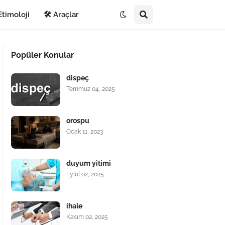
Etimoloji
🛠️ Araçlar
Popüler Konular
dispeç
Temmuz 04, 2025
orospu
Ocak 11, 2023
duyum yitimi
Eylül 02, 2025
ihale
Kasım 02, 2025