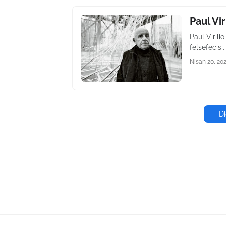
Paul Vir
Paul Virili
felsefecisi.
Nisan 20, 20
Di