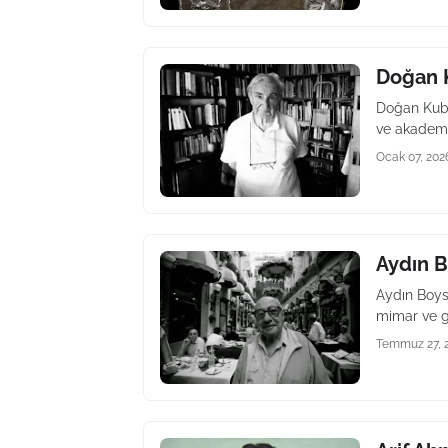
Doğan 
Doğan Kuban
ve akademi
Ocak 07, 202
Aydın 
Aydın Boysa
mimar ve g
Temmuz 27, 