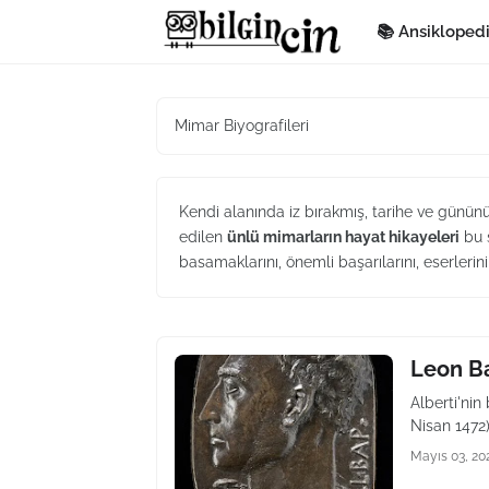
📚 Ansikloped
Mimar Biyografileri
Kendi alanında iz bırakmış, tarihe ve günü
edilen
ünlü mimarların hayat hikayeleri
bu s
basamaklarını, önemli başarılarını, eserlerin
Leon Ba
Alberti'nin
Nisan 1472
Mayıs 03, 20