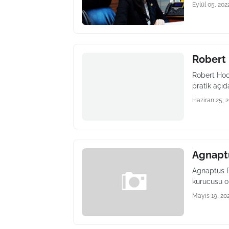
Eylül 05, 202
Robert
Robert Hoo
pratik açıd
Haziran 25, 
Agnapt
Agnaptus P
kurucusu o
Mayıs 19, 20