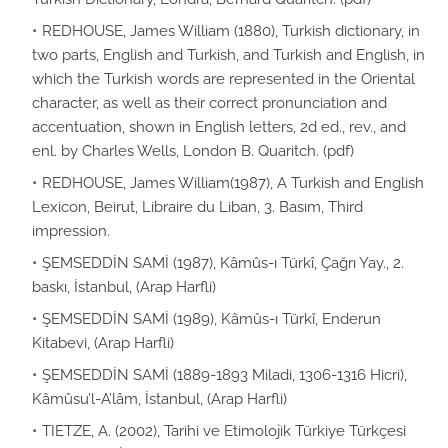
REDHOUSE, James William (1880), Turkish dictionary, in
two parts, English and Turkish, and Turkish and English, in
which the Turkish words are represented in the Oriental
character, as well as their correct pronunciation and
accentuation, shown in English letters, 2d ed., rev., and
enl. by Charles Wells, London B. Quaritch. (pdf)
REDHOUSE, James William(1987), A Turkish and English
Lexicon, Beirut, Libraire du Liban, 3. Basım, Third
impression.
ŞEMSEDDİN SAMİ (1987), Kâmûs-ı Türkî, Çağrı Yay., 2.
baskı, İstanbul, (Arap Harfli)
ŞEMSEDDİN SAMİ (1989), Kâmûs-ı Türkî, Enderun
Kitabevi, (Arap Harfli)
ŞEMSEDDİN SAMİ (1889-1893 Miladi, 1306-1316 Hicri),
Kâmûsu’l-A’lâm, İstanbul, (Arap Harfli)
TIETZE, A. (2002), Tarihi ve Etimolojik Türkiye Türkçesi