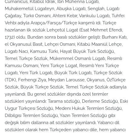
Cumanicus, Kitabül İdrak, İbn Mühenna Lügatı,
Muhakemetül Lügateyn, Abuşka Lügati, Senglah, Lügatı
Çağatay, Türkii Osmani, Ahterii Kebir, Vankulu Lügatı, Tuhfei
Vehbi adıyla Arapça/Farsça/Türkçe karışımlı idi. Türkçe
hazırlanan ilk sözlük Lehçetül Lügat (Esat Mehmet Efendi,
1732) oldu. Bundan sonra basılı sözlükler gelişti: Burhanı Katı,
el Okyanusul Basit, Lehçei Osmani, Kitabü Maaniül Lehçe,
Lügatı Naci, Kamusu Türki, Hayat Büyük Türk Sözlüğü,
Temel Türkçe Sözlük, Mükemmel Osmanlı Lügatı, Resimli
Kamusu Osmani, Yeni Türkçe Lügat, Resimli Yeni Türkçe
Lügatı, Yeni Türk Lügatı, Büyük Türk Lügatı, Türkçe Sözlük
(TDK), Ferhengi Ziya, Meydan Larousse, Okyanus, ÖzTürkçe
Sözlük, Büyük Türkçe Sözlük, Temel Türkçe Sözlük adlarıyla
yayınlandı. Bu genel sözlükler dışında özel terimler
sözlükleri yayınlandı: Tarama sözlüğü, Derleme Sözlüğü, Eski
Uygur Türkçesi Sözlüğü, Medeni Hukuk Terimleri Sözlüğü,
Dilbilgisi Terimleri Sözlüğü, Yazın Terimleri Sözlüğü gibi
değişik bilim dallarına ait sözlükler yayınlandı. Yabancı dil
sözlükleri olarak hem Türkçeden yabancı dile, hem yabancı