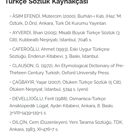
Türkçe Sözlük Kaynakçası
ÂSIM EFENDİ, Mütercim (2000), Burhân-ı Katı, (Haz.*M.
Öztürk, D.Örs), Ankara, Türk Dil Kurumu Yayınları.
AYVERDİ, İlhan (2005), Misalli Büyük Türkçe Sözlük (3
Cilt), Kubbealtı Neşriyatı, İstanbul, 7046 s.
CAFEROĞLU, Ahmet (1993), Eski Uygur Türkçesi
Sözlüğü, Enderun Kitabevi, 3. Baskı, İstanbul.
CLAUSON, G. (1972), An Etymological Dictionary of Pre-
Thirteen Century Turkish, Oxford University Press.
ÇAĞBAYIR, Yaşar (2007), Ötüken Türkçe Sözlük (5 Cilt),
Ötüken Neşriyat, İstanbul, 5744 s. (yeni)
DEVELLİOĞLU, Ferit (1988), Osmanlıca-Türkçe
Ansiklopedik Lûgat, Aydın Kitabevi, Ankara, 8. Baskı,
3+VIII+1439+119+1 s.
DİLÇİN, Cem (Düzenleyen), Yeni Tarama Sözlüğü, TDK,
Ankara, 1983, XI+476+7 s.