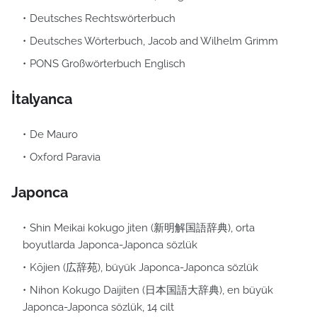
Deutsches Rechtswörterbuch
Deutsches Wörterbuch, Jacob and Wilhelm Grimm
PONS Großwörterbuch Englisch
İtalyanca
De Mauro
Oxford Paravia
Japonca
Shin Meikai kokugo jiten (新明解国語辞典), orta
boyutlarda Japonca-Japonca sözlük
Kōjien (広辞苑), büyük Japonca-Japonca sözlük
Nihon Kokugo Daijiten (日本国語大辞典), en büyük
Japonca-Japonca sözlük, 14 cilt