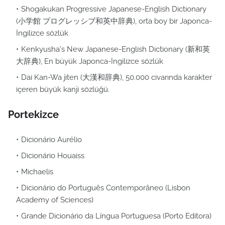
Shogakukan Progressive Japanese-English Dictionary
(小学館 プログレッシブ和英中辞典), orta boy bir Japonca-
İngilizce sözlük
Kenkyusha's New Japanese-English Dictionary (新和英
大辞典), En büyük Japonca-İngilizce sözlük
Dai Kan-Wa jiten (大漢和辞典), 50.000 civarında karakter
içeren büyük kanji sözlüğü.
Portekizce
Dicionário Aurélio
Dicionário Houaiss
Michaelis
Dicionário do Português Contemporâneo (Lisbon
Academy of Sciences)
Grande Dicionário da Língua Portuguesa (Porto Editora)