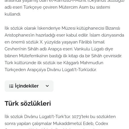
arasında yaşamış olan el-Kamûsü-ı-Muhît (Okyanus Sözlüğü)
adlı eseri Türkçeye çeviren Mütercim Asım bu sistemi
kullandı.
İlk sözlük olarak İskenderiye Müzesi kütüphanecisi Bizanslı
Aristophanes’in hazırladığı eser kabul edilir. İslam dünyasında
en önemli sözlük X. yüzyılda yaşayan Fârâblı İsmail
Cevheri’nin Sihâh adlı Arapça eseri. Vankulu Lügatı diye
bilinen Müteferrika’nın bastığı ilk kitap da bir Sihâh çevirisidir.
Türk kültüründe ilk sözlük ise Kâşgarlı Mahmud’un
Türkçeden Arapça’ya Divânu Lügati't-Türk’üdür.
İçindekiler
Türk sözlükleri
İlk sözlük Divânu Lügati't-Türk'tür. 1073'teki bu sözlükten
sonra yapılan çalışmalar Mukaddimetül Edeb, Codex