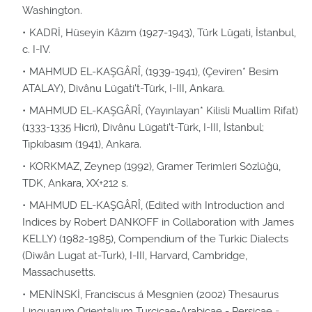
Washington.
KADRİ, Hüseyin Kâzım (1927-1943), Türk Lügati, İstanbul,
c. I-IV.
MAHMUD EL-KAŞGÂRÎ, (1939-1941), (Çeviren* Besim
ATALAY), Divânu Lügati't-Türk, I-III, Ankara.
MAHMUD EL-KAŞGÂRÎ, (Yayınlayan* Kilisli Muallim Rifat)
(1333-1335 Hicri), Divânu Lügati't-Türk, I-III, İstanbul;
Tıpkıbasım (1941), Ankara.
KORKMAZ, Zeynep (1992), Gramer Terimleri Sözlüğü,
TDK, Ankara, XX+212 s.
MAHMUD EL-KAŞGÂRÎ, (Edited with Introduction and
Indices by Robert DANKOFF in Collaboration with James
KELLY) (1982-1985), Compendium of the Turkic Dialects
(Diwân Lugat at-Turk), I-III, Harvard, Cambridge,
Massachusetts.
MENİNSKİ, Franciscus á Mesgnien (2002) Thesaurus
Linguarum Orientalium Turcicae-Arabicae - Persicae =