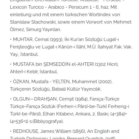
Lexicon Turcico - Arabico - Persicum 1 - 6, haz. Mit
einleitung und mit einem türkischen Wortindex von
Stanislaw Stachowski, sowie einem Vorwort von Mehmet
Ölmez, Simurg Yayınları.
MUHTAR, Cemal (1993), İki Kur’an Sözlüğü Lugat-ı
Ferişteoğlu ve Lugat-ı Kânûn-ı İlâhî, M.Ü. İlahiyat Fak. Vak.
Yay., İstanbul.
MUSTAFA bin ŞEMSEDDİN el-AHTERî (1302 Hicri),
Ahterî-i Kebîr, İstanbul.
ÖZKAN, Mustafa - YELTEN, Muhammet (2002),
Türkçenin Sözlüğü, Babıali Kültür Yayıncılık.
OLGUN—DRAHŞAN, Cemşit (1984), Farsça-Türkçe
Türkçe-Farsça Sözlük (Ferhen-i Pârsî-be-Türkî Ferheng-i
Türkî-be-Pârsî), Elhan Kitabevi, Ankara, 2. Baskı, (4+384)+
(4+536+1) s.(Bibliyografya).
REDHOUSE, James William (1856), An English and
Turkish Dictionary, Londra, Bernard Quaritch. (pdf)