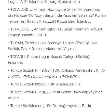
Lugatı (A-E), İstanbul, Simurg Kitabevi, cilt 1
TOPALOĞLU, Ahmet (Hazırlayan) (1978); (Muhammed
bin Hamza) XV. Yüzyıl Başlarında Yapılmış "satırarası" Kur'ân
Tercümesi, İkinci cilt, (sözlük) Kültür Bak., İstanbul.
TOPALOĞLU, Ahmet (1989), Dil Bilgisi Terimleri Sözlüğü,
Ötüken, İstanbul, 228 s.
TURAN, Fikret (2002), Bahşayşi Lügati /Eski Oğuzca
Sözlük, Bay / Bilimsel Akademik Yayınlar.
TOPARLI, Recep (1993), Kıpçak Türkçesi Sözlüğü,
Erzurum.
Türkçe Sözlük I-II (1988), TDK, Ankara, Yeni Baskı, cilt I A-
J (XXXVII+745 s.), cilt II K-Z (4 s.+s.749-1679).
Türkçe Sözlük (2005), TDK, Ankara, 2244 s.
Türkçe Sözlük I-IV (1995), Milli Eğitim Bakanlığı Yayınları,
Ankara.
Türkçe Sözlük (2005), Dil Derneği Yayını, 2. Baskı.