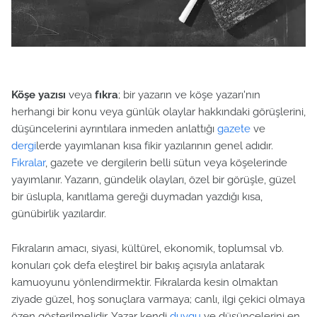
Köşe yazısı
veya
fıkra
; bir yazarın ve köşe yazarı'nın
herhangi bir konu veya günlük olaylar hakkındaki görüşlerini,
düşüncelerini ayrıntılara inmeden anlattığı
gazete
ve
dergi
lerde yayımlanan kısa fikir yazılarının genel adıdır.
Fıkralar
, gazete ve dergilerin belli sütun veya köşelerinde
yayımlanır. Yazarın, gündelik olayları, özel bir görüşle, güzel
bir üslupla, kanıtlama gereği duymadan yazdığı kısa,
günübirlik yazılardır.
Fıkraların amacı, siyasi, kültürel, ekonomik, toplumsal vb.
konuları çok defa eleştirel bir bakış açısıyla anlatarak
kamuoyunu yönlendirmektir. Fıkralarda kesin olmaktan
ziyade güzel, hoş sonuçlara varmaya; canlı, ilgi çekici olmaya
özen gösterilmelidir. Yazar kendi
duygu
ve düşüncelerini en