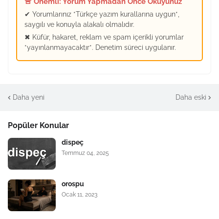
🚨 Önemli: Yorum Yapmadan Önce Okuyunuz
✔ Yorumlarınız *Türkçe yazım kurallarına uygun*,
saygılı ve konuyla alakalı olmalıdır.
✖ Küfür, hakaret, reklam ve spam içerikli yorumlar
*yayınlanmayacaktır*. Denetim süreci uygulanır.
Daha yeni
Daha eski
Popüler Konular
dispeç
Temmuz 04, 2025
orospu
Ocak 11, 2023