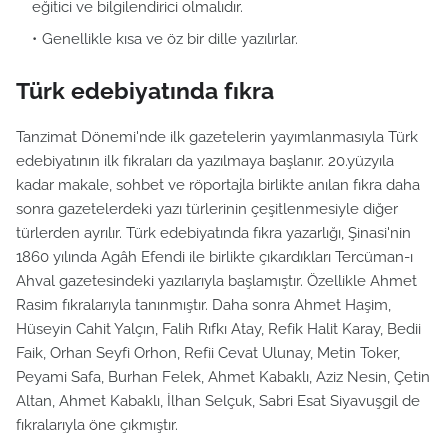
eğitici ve bilgilendirici olmalıdır.
Genellikle kısa ve öz bir dille yazılırlar.
Türk edebiyatında fıkra
Tanzimat Dönemi'nde ilk gazetelerin yayımlanmasıyla Türk
edebiyatının ilk fıkraları da yazılmaya başlanır. 20.yüzyıla
kadar makale, sohbet ve röportajla birlikte anılan fıkra daha
sonra gazetelerdeki yazı türlerinin çeşitlenmesiyle diğer
türlerden ayrılır. Türk edebiyatında fıkra yazarlığı, Şinasi'nin
1860 yılında Agâh Efendi ile birlikte çıkardıkları Tercüman-ı
Ahval gazetesindeki yazılarıyla başlamıştır. Özellikle Ahmet
Rasim fıkralarıyla tanınmıştır. Daha sonra Ahmet Haşim,
Hüseyin Cahit Yalçın, Falih Rıfkı Atay, Refik Halit Karay, Bedii
Faik, Orhan Seyfi Orhon, Refii Cevat Ulunay, Metin Toker,
Peyami Safa, Burhan Felek, Ahmet Kabaklı, Aziz Nesin, Çetin
Altan, Ahmet Kabaklı, İlhan Selçuk, Sabri Esat Siyavuşgil de
fıkralarıyla öne çıkmıştır.