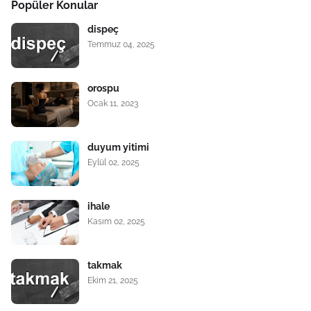
Popüler Konular
dispeç
Temmuz 04, 2025
orospu
Ocak 11, 2023
duyum yitimi
Eylül 02, 2025
ihale
Kasım 02, 2025
takmak
Ekim 21, 2025