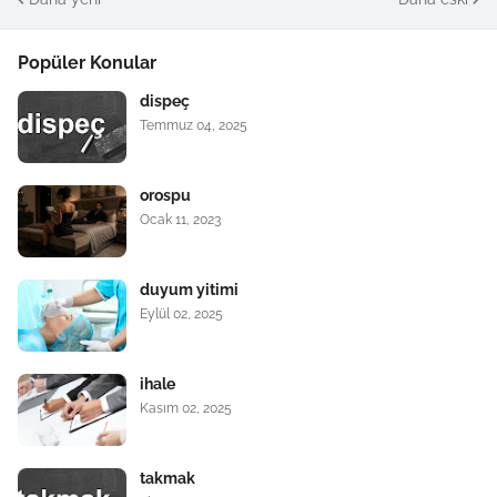
Popüler Konular
dispeç
Temmuz 04, 2025
orospu
Ocak 11, 2023
duyum yitimi
Eylül 02, 2025
ihale
Kasım 02, 2025
takmak