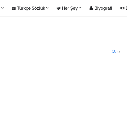
i
📖 Türkçe Sözlük
🧩 Her Şey
👤 Biyografi
📜 
0