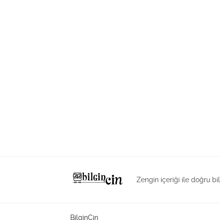
Zengin içeriği ile doğru bi
BilginCin