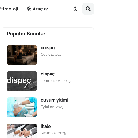
Etimoloji
🛠️ Araçlar
Popüler Konular
orospu
Ocak 11, 2023
dispeç
Temmuz 04, 2025
duyum yitimi
Eylül 02, 2025
ihale
Kasım 02, 2025