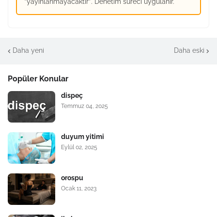
*yayınlanmayacaktır*. Denetim süreci uygulanır.
Daha yeni
Daha eski
Popüler Konular
dispeç
Temmuz 04, 2025
duyum yitimi
Eylül 02, 2025
orospu
Ocak 11, 2023