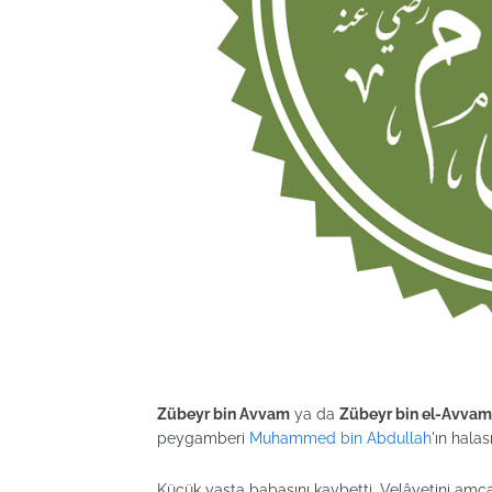
Zübeyr bin Avvam
ya da
Zübeyr bin el-Avvam
peygamberi
Muhammed bin Abdullah
'ın hala
Küçük yaşta babasını kaybetti. Velâyetini amc