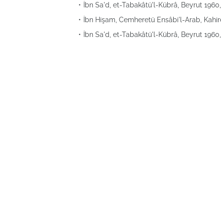
İbn Sa'd, et-Tabakâtü'l-Kübrâ, Beyrut 1960, I
İbn Hişam, Cemheretü Ensâbi'l-Arab, Kahire
İbn Sa'd, et-Tabakâtü'l-Kübrâ, Beyrut 1960, II