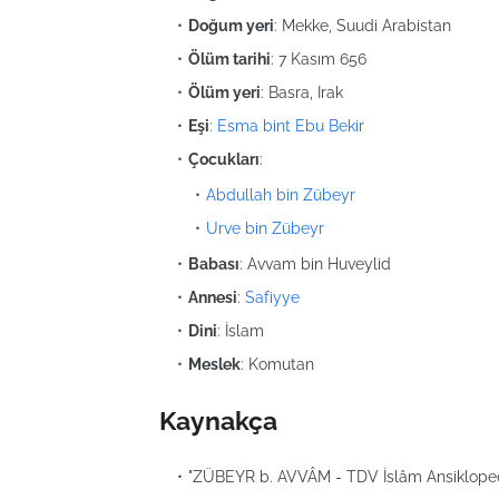
Doğum yeri
: Mekke, Suudi Arabistan
Ölüm tarihi
: 7 Kasım 656
Ölüm yeri
: Basra, Irak
Eşi
:
Esma bint Ebu Bekir
Çocukları
:
Abdullah bin Zübeyr
Urve bin Zübeyr
Babası
: Avvam bin Huveylid
Annesi
:
Safiyye
Dini
: İslam
Meslek
: Komutan
Kaynakça
"ZÜBEYR b. AVVÂM - TDV İslâm Ansiklopedis