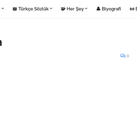
i
📖 Türkçe Sözlük
🧩 Her Şey
👤 Biyografi
📜 
m
0