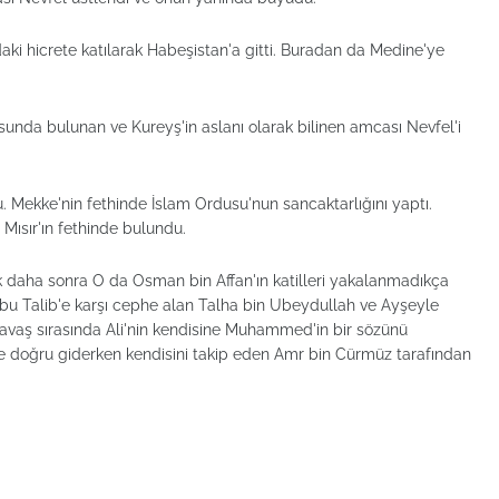
aki hicrete katılarak Habeşistan'a gitti. Buradan da Medine'ye
sunda bulunan ve Kureyş'in aslanı olarak bilinen amcası Nevfel'i
Mekke'nin fethinde İslam Ordusu'nun sancaktarlığını yaptı.
 Mısır'ın fethinde bulundu.
ak daha sonra O da Osman bin Affan'ın katilleri yakalanmadıkça
 Ebu Talib'e karşı cephe alan Talha bin Ubeydullah ve Ayşeyle
 Savaş sırasında Ali'nin kendisine Muhammed'in bir sözünü
ye doğru giderken kendisini takip eden Amr bin Cürmüz tarafından