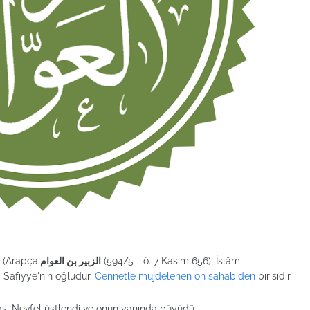
(Arapça:
الزبير بن العوام
(594/5 - ö. 7 Kasım 656), İslâm
sı Safiyye'nin oğludur.
Cennetle müjdelenen on sahabiden
birisidir.
ası Nevfel üstlendi ve onun yanında büyüdü.