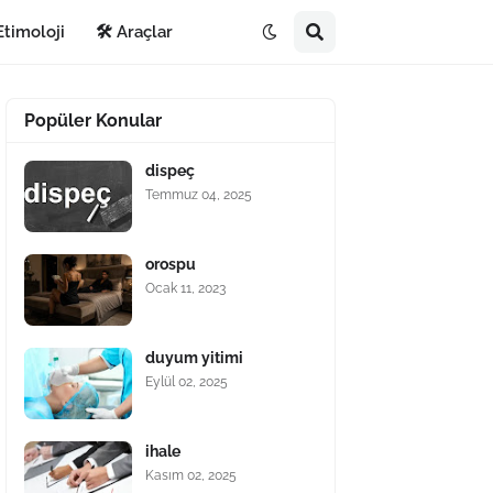
Etimoloji
🛠️ Araçlar
Popüler Konular
dispeç
Temmuz 04, 2025
orospu
Ocak 11, 2023
duyum yitimi
Eylül 02, 2025
ihale
Kasım 02, 2025